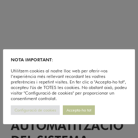
NOTA IMPORTANT
:
Utilitzem cookies al nostre lloc web per oferir-vos
l’experiència més rellevant recordant les vostres
preferències i repetint visites. En fer clic a "Accepta-ho tot",
accepteu l'ús de TOTES les cookies. No obstant això, podeu
visitar "Configuració de cookies" per proporcionar un
consentiment controlat.
SENSORITZACIÓ I
Configuració de cookies
Accepta-ho tot
AUTOMATITZACIÓ