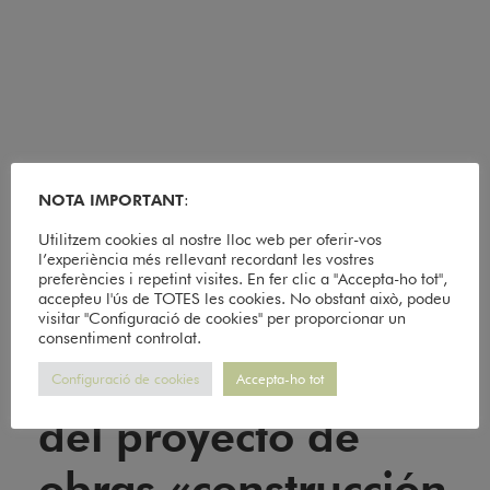
NOTA IMPORTANT
:
Utilitzem cookies al nostre lloc web per oferir-vos
l’experiència més rellevant recordant les vostres
preferències i repetint visites. En fer clic a "Accepta-ho tot",
accepteu l'ús de TOTES les cookies. No obstant això, podeu
visitar "Configuració de cookies" per proporcionar un
consentiment controlat.
Aprobación inicial
Configuració de cookies
Accepta-ho tot
del proyecto de
obras «construcción